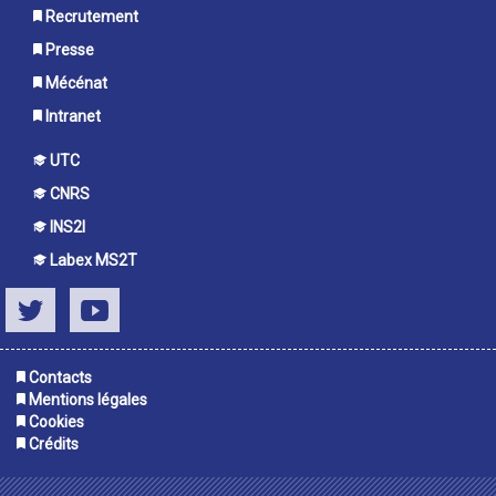
Recrutement
Presse
Mécénat
Intranet
UTC
CNRS
INS2I
Labex MS2T
Twitter
Youtube
Contacts
Mentions légales
Cookies
Crédits